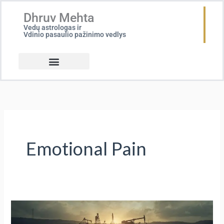
Skip
Dhruv Mehta
to
Vedų astrologas ir
content
Vdinio pasaulio pažinimo vedlys
Emotional Pain
Jūsų
emocinis