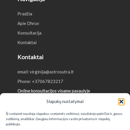
Pradžia
Apie Dhruv
Konsultacija
Kontaktai
Kontaktai
email:
virginija@astrosutra.lt
Phone:
+37067823217
Online konsultacijos visame pasaulyje
Slapukų nustatymai
Ši svetainė naudoja slapukus svetainės veikimui, naudotojo patirčiai ir, gavus
sutikimą, analitikai. Daugiau informacijos rasite privatumo ir slapukų
politikoje.
© 2026 Dhruv Mehta • UAB SOULutions