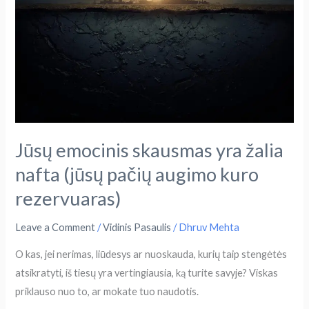
skausmas
yra
žalia
nafta
(jūsų
pačių
augimo
kuro
Jūsų emocinis skausmas yra žalia
rezervuaras)
nafta (jūsų pačių augimo kuro
rezervuaras)
Leave a Comment
/
Vidinis Pasaulis
/
Dhruv Mehta
O kas, jei nerimas, liūdesys ar nuoskauda, kurių taip stengėtės
atsikratyti, iš tiesų yra vertingiausia, ką turite savyje? Viskas
priklauso nuo to, ar mokate tuo naudotis.