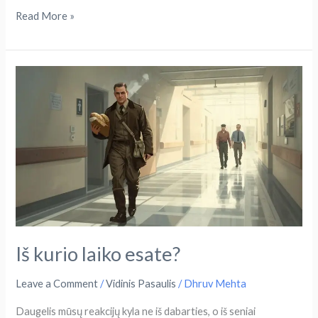
Read More »
Iš
kurio
laiko
esate?
Iš kurio laiko esate?
Leave a Comment
/
Vidinis Pasaulis
/
Dhruv Mehta
Daugelis mūsų reakcijų kyla ne iš dabarties, o iš seniai